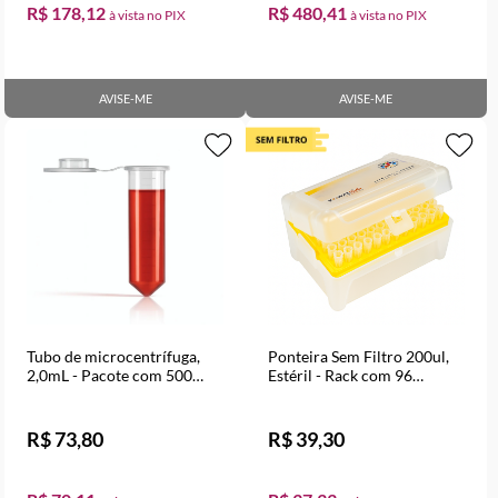
R$ 178,12
R$ 480,41
AVISE-ME
AVISE-ME
Tubo de microcentrífuga,
Ponteira Sem Filtro 200ul,
2,0mL - Pacote com 500
Estéril - Rack com 96
Unidades
Unidades
R$ 73,80
R$ 39,30