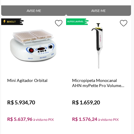
AVISE-ME
AVISE-ME
Mini Agitador Orbital
Micropipeta Monocanal
AHN myPette Pro Volume
Variável de 1000 a 5000 µl
R$ 5.934,70
R$ 1.659,20
R$ 5.637,96
R$ 1.576,24