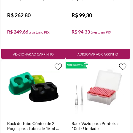
Maxibinding - Pacote com
Maxibinding- Pacote com
10 unidades
10 unidades
R$ 262,80
R$ 99,30
R$ 249,66
R$ 94,33
ADICIONAR AO CARRINHO
ADICIONAR AO CARRINHO
Rack de Tubo Cônico de 2
Rack Vazio para Ponteiras
Poços para Tubos de 15ml e
10ul - Unidade