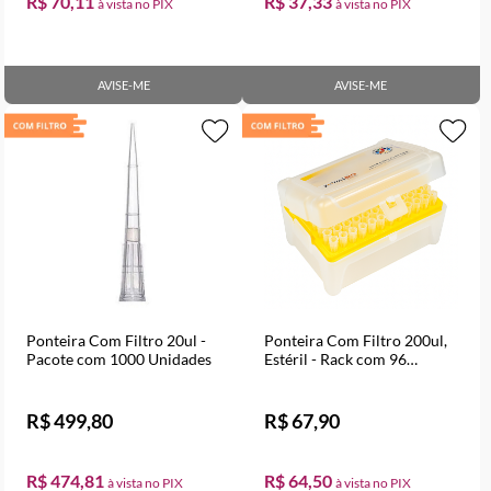
R$ 70,11
R$ 37,33
AVISE-ME
AVISE-ME
Ponteira Com Filtro 20ul -
Ponteira Com Filtro 200ul,
Pacote com 1000 Unidades
Estéril - Rack com 96
Unidades
R$ 499,80
R$ 67,90
R$ 474,81
R$ 64,50