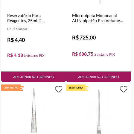
Reservatório Para
Micropipeta Monocanal
Reagentes, 25ml, 2
AHN pipet4u Pro Volume
Divisórias, Fundo Inclinado,
Variável de 100 a 1000 µl
R$ 5,50
Estéril - Unidade
R$ 725,00
R$ 4,40
R$ 688,75
R$ 4,18
ADICIONAR AO CARRINHO
ADICIONAR AO CARRINHO