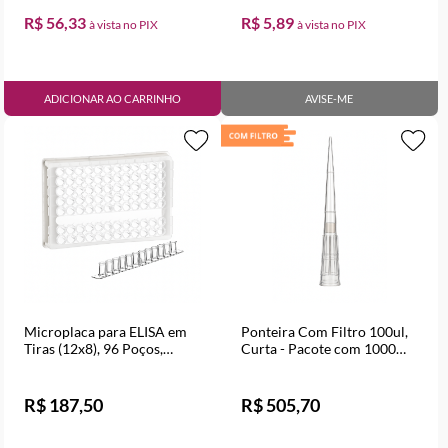
R$ 56,33
R$ 5,89
ADICIONAR AO CARRINHO
AVISE-ME
Microplaca para ELISA em
Ponteira Com Filtro 100ul,
Tiras (12x8), 96 Poços,
Curta - Pacote com 1000
Maxibinding - Pacote com
Unidades
10 Unidades
R$ 187,50
R$ 505,70