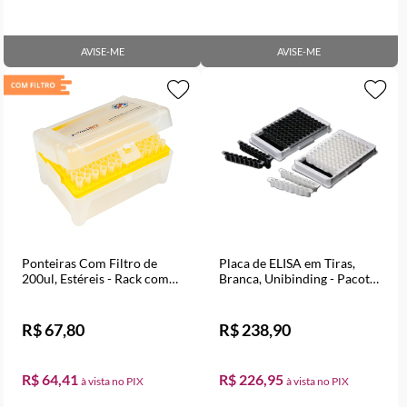
AVISE-ME
AVISE-ME
Ponteiras Com Filtro de
Placa de ELISA em Tiras,
200ul, Estéreis - Rack com
Branca, Unibinding - Pacote
96 Unidades
com 10 unidades
R$ 67,80
R$ 238,90
R$ 64,41
R$ 226,95