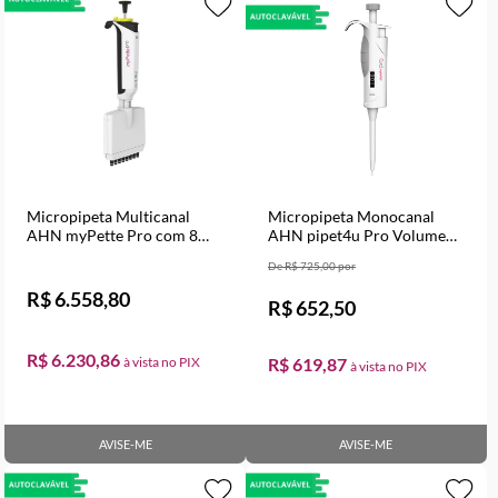
Micropipeta Multicanal
Micropipeta Monocanal
AHN myPette Pro com 8
AHN pipet4u Pro Volume
canais Volume Variável de
Variável de 5 a 50 µl
R$ 725,00
20 a 200 µl
R$ 6.558,80
R$ 652,50
R$ 6.230,86
R$ 619,87
AVISE-ME
AVISE-ME