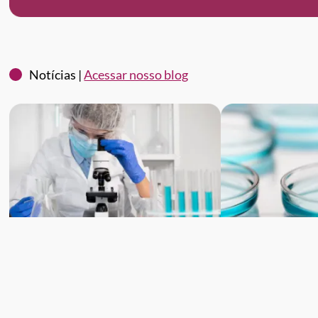
Notícias |
Acessar nosso blog
Introdução à Biossegurança em
Importância da 
Laboratórios: Princípios e
de reagentes e 
Prevenção