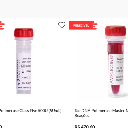
olimerase Class Five 500U (5U/uL)
Taq DNA Polimerase Master M
Reações
0
R$ 470,60