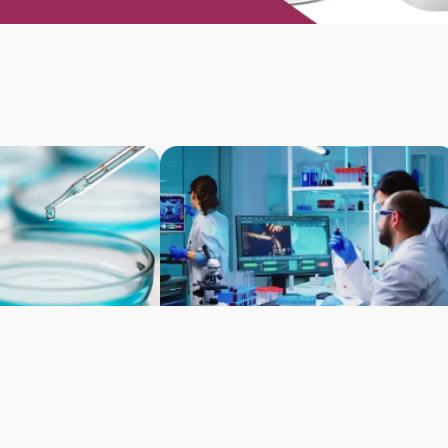
gestão de estoque
O uso de vidrarias DROP em
consumíveis de
laboratórios de pesquisa e
escolares.