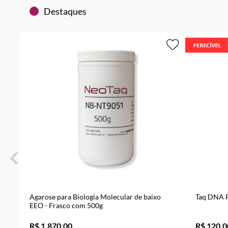
Destaques
Agarose para Biologia Molecular de baixo
Taq DNA P
EEO - Frasco com 500g
R$ 1.870,00
R$ 120,0