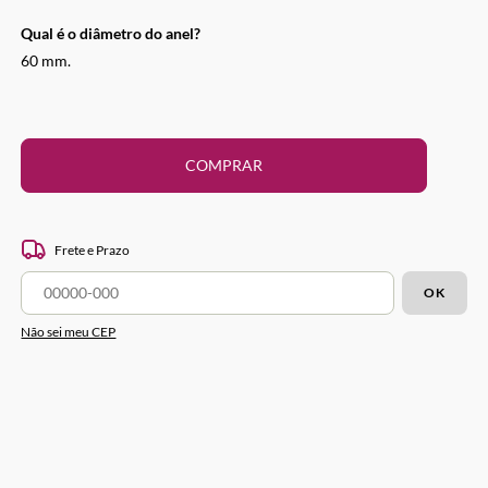
Qual é o diâmetro do anel?
60 mm.
COMPRAR
Frete e Prazo
OK
Não sei meu CEP